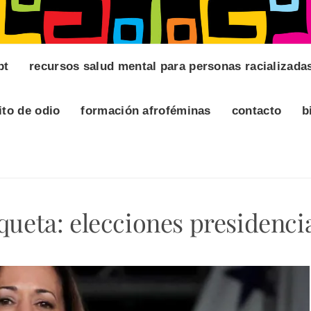
pt
recursos salud mental para personas racializada
ito de odio
formación afroféminas
contacto
b
queta:
elecciones presidenci