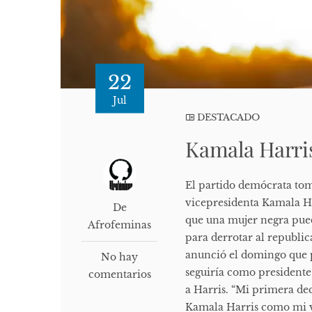
22
Jul
DESTACADO
Kamala Harri
El partido demócrata toma
vicepresidenta Kamala Ha
De
que una mujer negra pued
Afrofeminas
para derrotar al republi
anunció el domingo que p
No hay
seguiría como presidente
comentarios
a Harris. “Mi primera de
Kamala Harris como mi vi