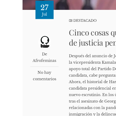
27
Jul
DESTACADO
Cinco cosas qu
de justicia p
De
Después del anuncio de Jo
Afrofeminas
la vicepresidenta Kamala
apoyo total del Partido D
No hay
candidata, cabe pregunta
comentarios
Ahora, el historial de Ha
candidata presidencial e
nuevo escrutinio. En los 
tras el asesinato de Georg
relacionadas con la pand
inmigración y la delincue