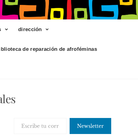
s
dirección
iblioteca de reparación de afroféminas
ales
Escribe tu correo electrónico…
Newsletter