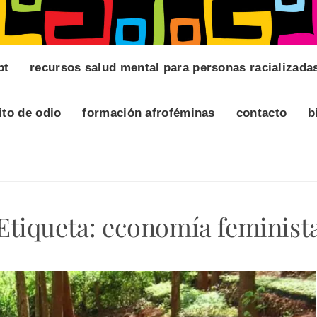
pt
recursos salud mental para personas racializada
ito de odio
formación afroféminas
contacto
b
Etiqueta:
economía feminist