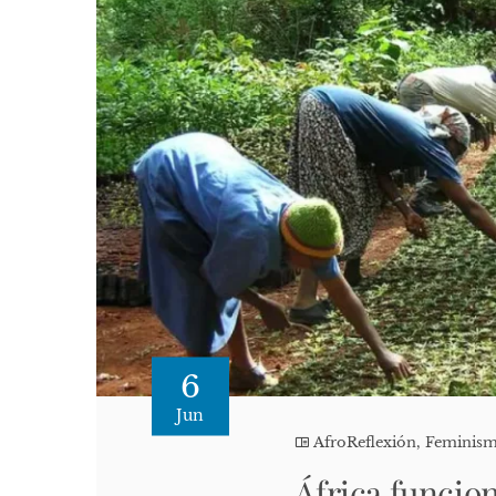
6
Jun
AfroReflexión
,
Feminis
África funcion