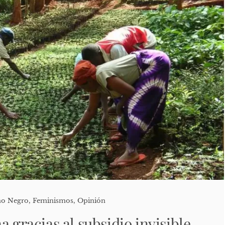
mo Negro
,
Feminismos
,
Opinión
a gracias al subsidio invisible