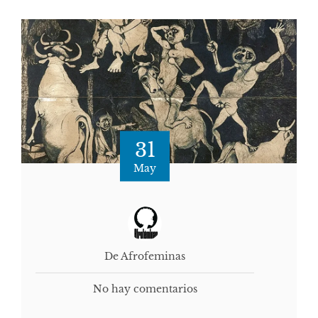
31
May
De Afrofeminas
No hay comentarios