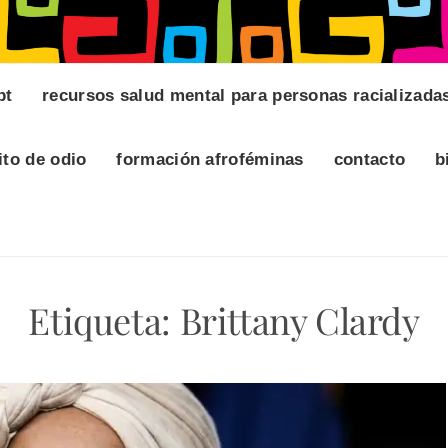
pt
recursos salud mental para personas racializada
ito de odio
formación afroféminas
contacto
b
Etiqueta:
Brittany Clardy