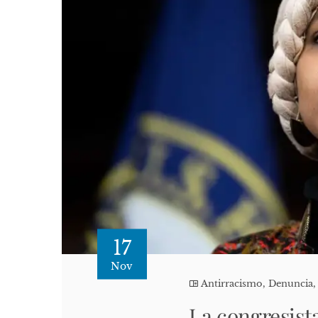
17
Nov
Antirracismo
,
Denuncia
La congresist