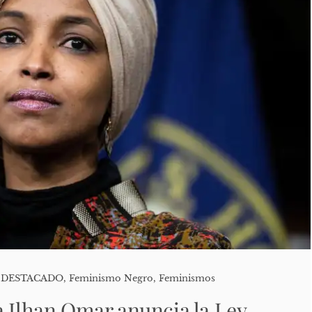
,
DESTACADO
,
Feminismo Negro
,
Feminismos
a Ilhan Omar anuncia la Ley