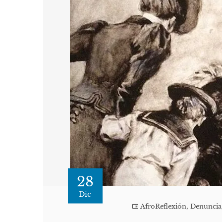
28
Dic
AfroReflexión
,
Denuncia