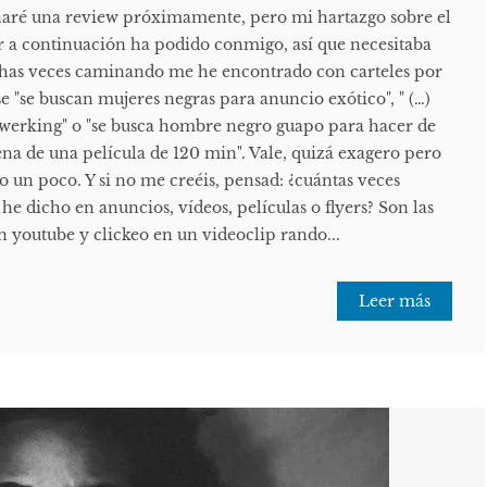
 haré una review próximamente, pero mi hartazgo sobre el
r a continuación ha podido conmigo, así que necesitaba
chas veces caminando me he encontrado con carteles por
se "se buscan mujeres negras para anuncio exótico", " (…)
twerking" o "se busca hombre negro guapo para hacer de
na de una película de 120 min". Vale, quizá exagero pero
lo un poco. Y si no me creéis, pensad: ¿cuántas veces
he dicho en anuncios, vídeos, películas o flyers? Son las
en youtube y clickeo en un videoclip rando...
Leer más