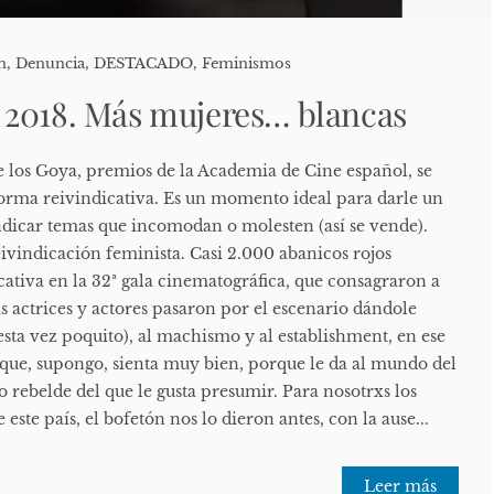
n
,
Denuncia
,
DESTACADO
,
Feminismos
 2018. Más mujeres… blancas
e los Goya, premios de la Academia de Cine español, se
orma reivindicativa. Es un momento ideal para darle un
indicar temas que incomodan o molesten (así se vende).
reivindicación feminista. Casi 2.000 abanicos rojos
cativa en la 32ª gala cinematográfica, que consagraron a
s actrices y actores pasaron por el escenario dándole
sta vez poquito), al machismo y al establishment, en ese
ue, supongo, sienta muy bien, porque le da al mundo del
to rebelde del que le gusta presumir. Para nosotrxs los
 este país, el bofetón nos lo dieron antes, con la ause...
Leer más