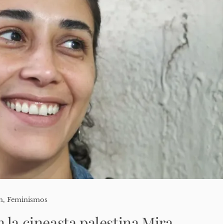
n
,
Feminismos
 la cineasta palestina Mira