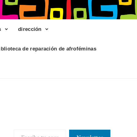
s
dirección
iblioteca de reparación de afroféminas
Escribe tu correo electrónico…