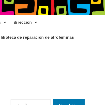
s
dirección
iblioteca de reparación de afroféminas
Escribe tu correo electrónico…