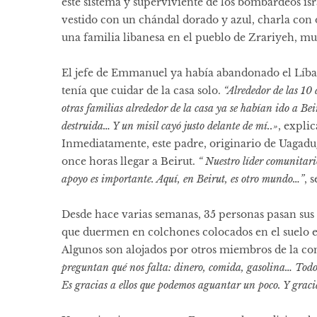
este sistema y superviviente de los bombardeos israe
vestido con un chándal dorado y azul, charla con 
una familia libanesa en el pueblo de Zrariyeh, muy
El jefe de Emmanuel ya había abandonado el Líba
tenía que cuidar de la casa solo.
“Alrededor de las 10
otras familias alrededor de la casa ya se habían ido a Be
destruida… Y un misil cayó justo delante de mí..»
, expli
Inmediatamente, este padre, originario de Uagadugú
once horas llegar a Beirut.
“ Nuestro líder comunitari
apoyo es importante. Aquí, en Beirut, es otro mundo…”
, 
Desde hace varias semanas, 35 personas pasan sus d
que duermen en colchones colocados en el suelo e
Algunos son alojados por otros miembros de la co
preguntan qué nos falta: dinero, comida, gasolina… Todo,
Es gracias a ellos que podemos aguantar un poco. Y grac