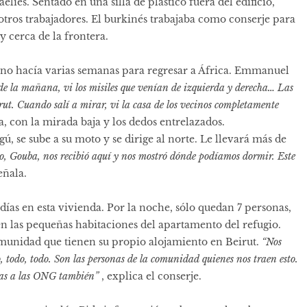
líes. Sentado en una silla de plástico fuera del edificio,
otros trabajadores. El burkinés trabajaba como conserje para
 cerca de la frontera.
no hacía varias semanas para regresar a África. Emmanuel
 de la mañana, vi los misiles que venían de izquierda y derecha… Las
irut. Cuando salí a mirar, vi la casa de los vecinos completamente
ca, con la mirada baja y los dedos entrelazados.
, se sube a su moto y se dirige al norte. Le llevará más de
o, Gouba, nos recibió aquí y nos mostró dónde podíamos dormir. Este
señala.
ías en esta vivienda. Por la noche, sólo quedan 7 personas,
n las pequeñas habitaciones del apartamento del refugio.
munidad que tienen su propio alojamiento en Beirut.
“Nos
 todo, todo. Son las personas de la comunidad quienes nos traen esto.
ias a las ONG también”
, explica el conserje.