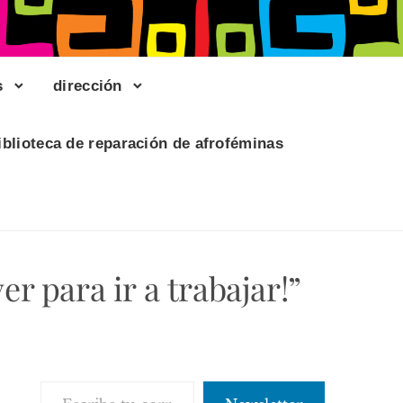
s
dirección
iblioteca de reparación de afroféminas
r para ir a trabajar!”
Escribe tu correo electrónico…