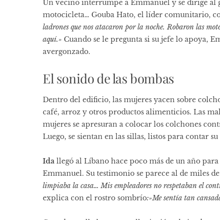
Un vecino interrumpe a Emmanuel y se dirige al 
motocicleta… Gouba Hato, el líder comunitario, co
ladrones que nos atacaron por la noche. Robaron las moto
aquí.»
Cuando se le pregunta si su jefe lo apoya, 
avergonzado.
El sonido de las bombas
Dentro del edificio, las mujeres yacen sobre colch
café, arroz y otros productos alimenticios. Las mal
mujeres se apresuran a colocar los colchones contra
Luego, se sientan en las sillas, listos para contar su 
Ida
llegó al Líbano hace poco más de un año para 
Emmanuel. Su testimonio se parece al de miles de
limpiaba la casa… Mis empleadores no respetaban el contr
explica con el rostro sombrío
:»Me sentía tan cansada