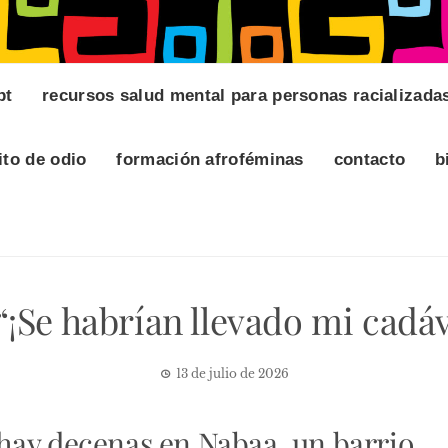
pt
recursos salud mental para personas racializada
ito de odio
formación afroféminas
contacto
b
“¡Se habrían llevado mi cadáve
13 de julio de 2026
hay decenas en Nabaa, un barrio