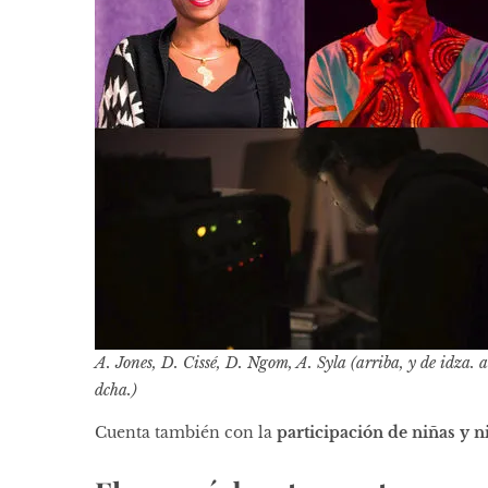
A. Jones, D. Cissé, D. Ngom, A. Syla (arriba, y de idza. 
dcha.)
Cuenta también con la
participación de niñas y n