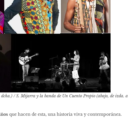
a dcha.) / S. Mijarra y la banda de Un Cuento Propio (abajo, de izda. a
iños
que hacen de esta, una historia viva y contemporánea.