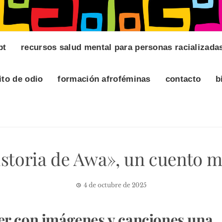
pt
recursos salud mental para personas racializada
ito de odio
formación afroféminas
contacto
b
istoria de Awa», un cuento m
4 de octubre de 2025
er con imágenes y canciones una