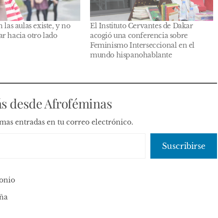
 las aulas existe, y no
El Instituto Cervantes de Dakar
r hacia otro lado
acogió una conferencia sobre
Feminismo Interseccional en el
mundo hispanohablante
s desde Afroféminas
timas entradas en tu correo electrónico.
Suscribirse
onio
aña