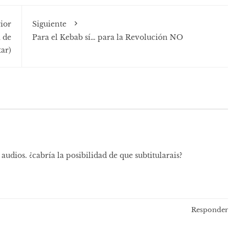
ior
Siguiente
a de
Para​ ​el​ ​Kebab​ ​sí…​ ​para​ la ​Revolución​ ​NO
ar)
udios. ¿cabría la posibilidad de que subtitularais?
Responder