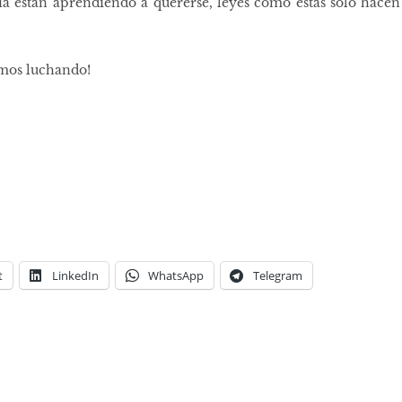
a están aprendiendo a quererse, leyes como estas sólo hacen
emos luchando!
t
LinkedIn
WhatsApp
Telegram