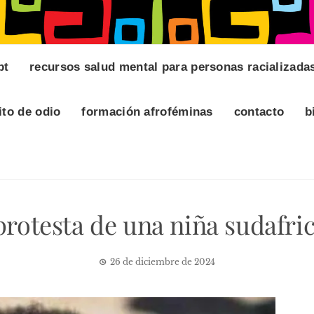
pt
recursos salud mental para personas racializada
ito de odio
formación afroféminas
contacto
b
protesta de una niña sudafri
26 de diciembre de 2024