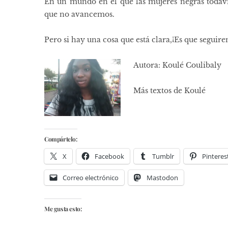
En un mundo en el que las mujeres negras todaví
que no avancemos.
Pero si hay una cosa que está clara,¡Es que seguir
Autora: Koulé Coulibaly
Más textos de Koulé
Compártelo:
X
Facebook
Tumblr
Pinteres
Correo electrónico
Mastodon
Me gusta esto: