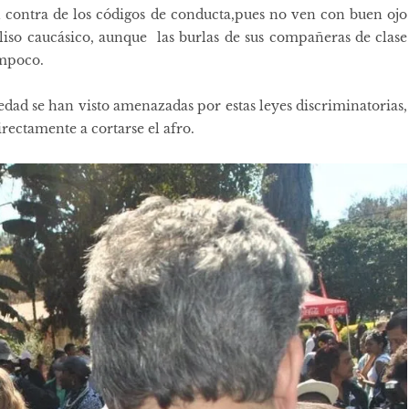
n contra de los códigos de conducta,pues no ven con buen ojo
o liso caucásico, aunque las burlas de sus compañeras de clase
ampoco.
edad se han visto amenazadas por estas leyes discriminatorias,
irectamente a cortarse el afro.