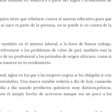
oma hablado en Sudáfrica a parte del inglés ) acusándolas de
guien tiene que rebelarse contra el sistema educativo,para que
se nace es parte de la persona, no se puede ir en contra de la
 también en el sistema laboral, a la hora de buscar trabajo,
nfrentarse a los problemas de color de piel, también está la
ar de no profesional a los peinados de origen africano, como si
una manera en tu rendimiento.
d, siglos en los que a las mujeres negras se les obligaba ir con
ontrolables. Una marca notable todavía a día de hoy, causando
 día a día usando productos químicos muy dañinos,pelucas,
por el simple hecho de acercarse aunque sea un poco a los