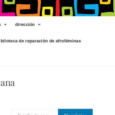
s
dirección
iblioteca de reparación de afroféminas
cana
Escribe tu correo electrónico…