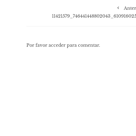
Anter
11421579_746441448802043_61091602
Por favor acceder para comentar.