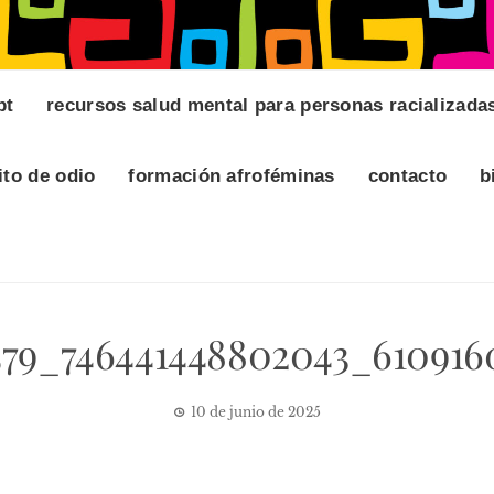
pt
recursos salud mental para personas racializada
ito de odio
formación afroféminas
contacto
b
1579_746441448802043_610916
10 de junio de 2025