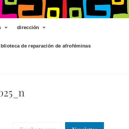
s
dirección
iblioteca de reparación de afroféminas
025_n
Escribe tu correo electrónico…