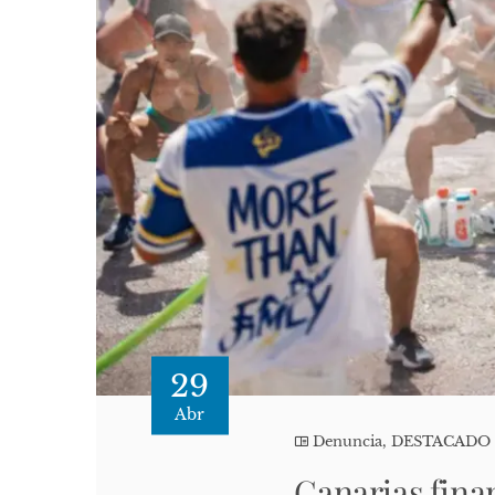
29
Abr
Denuncia
,
DESTACADO
Canarias fina