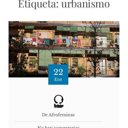
Etiqueta:
urbanismo
22
Ene
De Afrofeminas
No hay comentarios