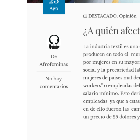
23
Ago
DESTACADO
,
Opinión
¿A quién afec
La industria textil es u
producen en todo el mund
De
por mujeres en su mayorí
Afrofeminas
social y la precariedad l
mujeres de países mal d
No hay
workers” o empleadas del 
comentarios
salario mínimo. Esto der
empleadas ya que a estas
en de ello fueron las cam
un precio de 25 dolores y 