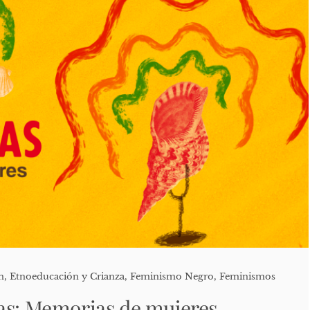
n
,
Etnoeducación y Crianza
,
Feminismo Negro
,
Feminismos
as: Memorias de mujeres