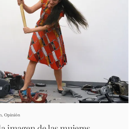
n
,
Opinión
la imagen de las mujeres