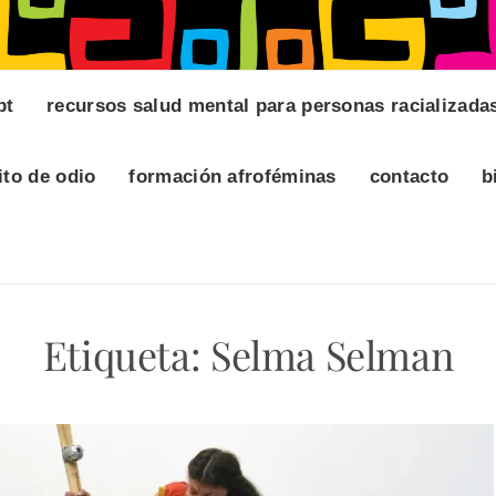
pt
recursos salud mental para personas racializada
ito de odio
formación afroféminas
contacto
b
Etiqueta:
Selma Selman