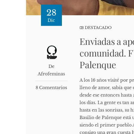
28
Dic
DESTACADO
Enviadas a ap
comunidad. F
Palenque
De
Afrofeminas
A los 16 años visité por
8 Comentarios
lleno de amor, sabía que 
desde ese entonces hasta
los días. La gente es tan 
hasta en las sonrisas, su
Basilio de Palenque está 
siendo el primer pueblo A
consigo una gran cuesta h