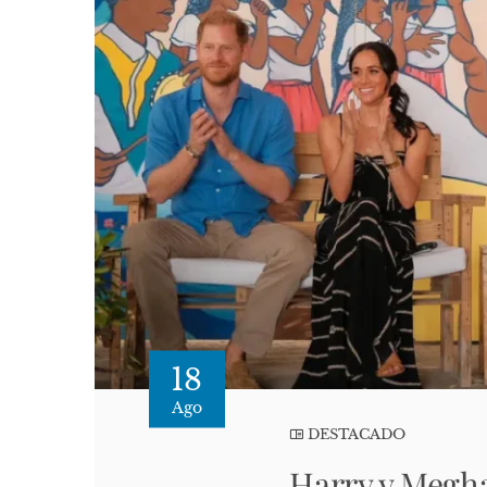
18
Ago
DESTACADO
Harry y Megha