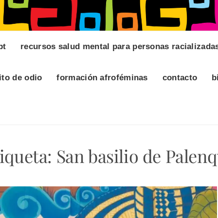
pt
recursos salud mental para personas racializada
ito de odio
formación afroféminas
contacto
b
iqueta:
San basilio de Palen