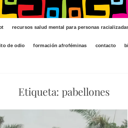
pt
recursos salud mental para personas racializada
ito de odio
formación afroféminas
contacto
b
Etiqueta:
pabellones