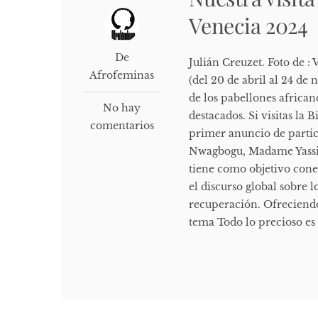
Venecia 2024
De
Julián Creuzet. Foto de :
Afrofeminas
(del 20 de abril al 24 d
de los pabellones african
No hay
destacados. Si visitas la
comentarios
primer anuncio de partic
Nwagbogu, Madame Yassin
tiene como objetivo con
el discurso global sobre 
recuperación. Ofreciendo
tema Todo lo precioso es f