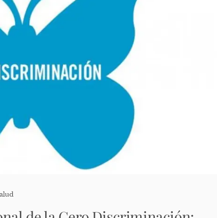
alud
onal de la Cero Discriminación: