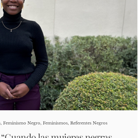
s
,
Feminismo Negro
,
Feminismos
,
Referentes Negros
 “Cuando las mujeres negras,