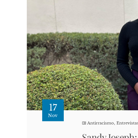
17
Nov
Antirracismo
,
Entrevista
Sandy Joseph: