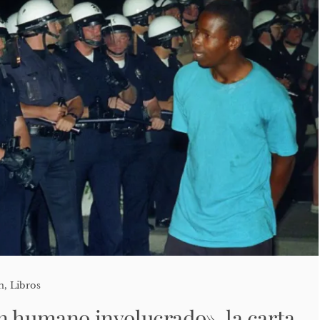
n
,
Libros
n humano involucrado», la carta