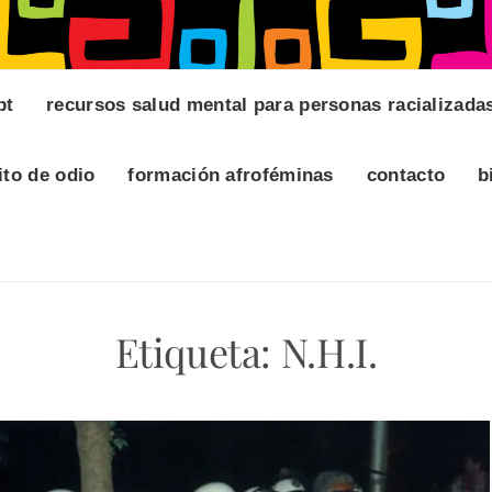
pt
recursos salud mental para personas racializada
ito de odio
formación afroféminas
contacto
b
Etiqueta:
N.H.I.