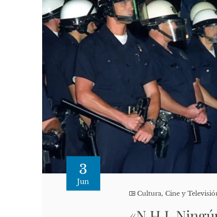
3
Jun
Cultura, Cine y Televisió
«N.H.I. Ningú