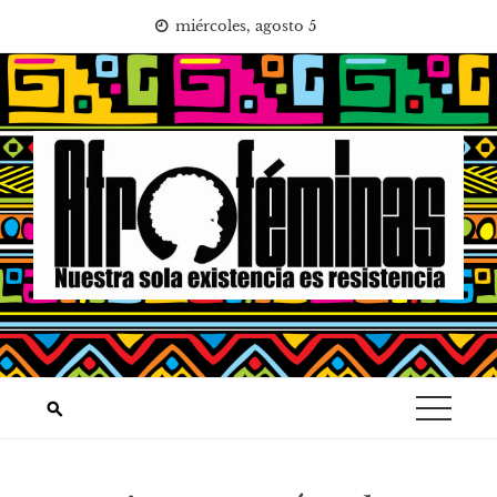
Saltar
miércoles, agosto 5
al
contenido