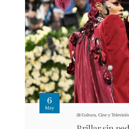
6
May
Cultura, Cine y Televisió
Brillar sin p