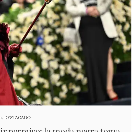
n
,
DESTACADO
edir permiso: la moda negra toma