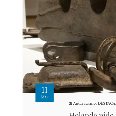
11
Mar
Antirracismo
,
DESTAC
Holanda pide d