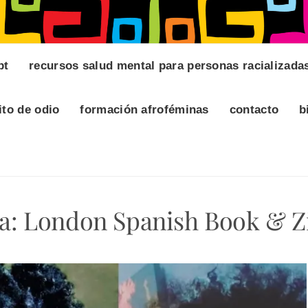
pt
recursos salud mental para personas racializada
ito de odio
formación afroféminas
contacto
b
ta:
London Spanish Book & Zi