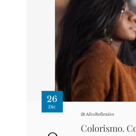
26
Dic
AfroReflexión
Colorismo. C