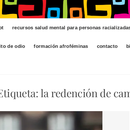
pt
recursos salud mental para personas racializada
ito de odio
formación afroféminas
contacto
b
Etiqueta:
la redención de ca