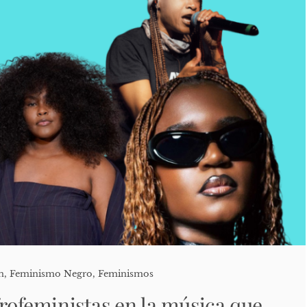
n
,
Feminismo Negro
,
Feminismos
frofeministas en la música que