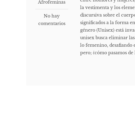
entre hombres y mujeres, 
Afrofeminas
la vestimenta y los ele
discursiva sobre el cuerpo
No hay
significados a la forma e
comentarios
género (Unisex) está inv
unisex busca eliminar las
lo femenino, desafiando e
pero; ¿cómo pasamos de le