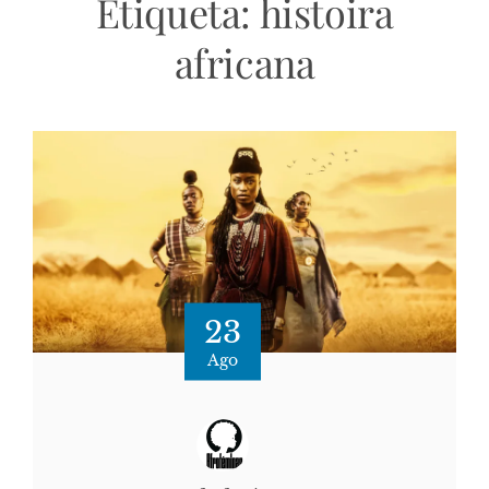
Etiqueta:
histoira
africana
23
Ago