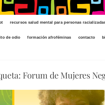
pt
recursos salud mental para personas racializada
ito de odio
formación afroféminas
contacto
b
queta:
Forum de Mujeres Ne