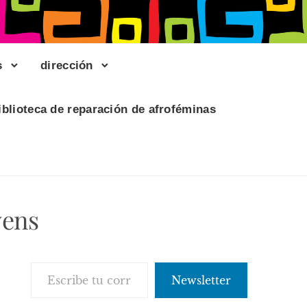
s
dirección
iblioteca de reparación de afroféminas
vens
Escribe tu correo electrónico…
Newsletter