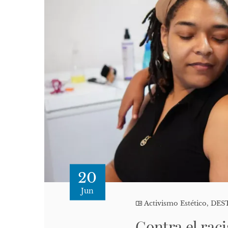
20
Jun
Activismo Estético
,
DES
Contra el rac