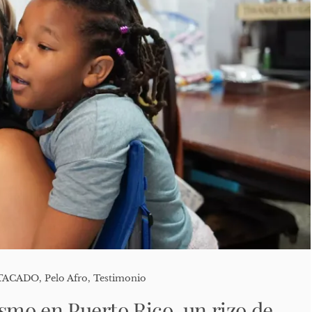
TACADO
,
Pelo Afro
,
Testimonio
ismo en Puerto Rico, un rizo de