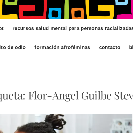
pt
recursos salud mental para personas racializada
ito de odio
formación afroféminas
contacto
b
queta:
Flor-Angel Guilbe Ste