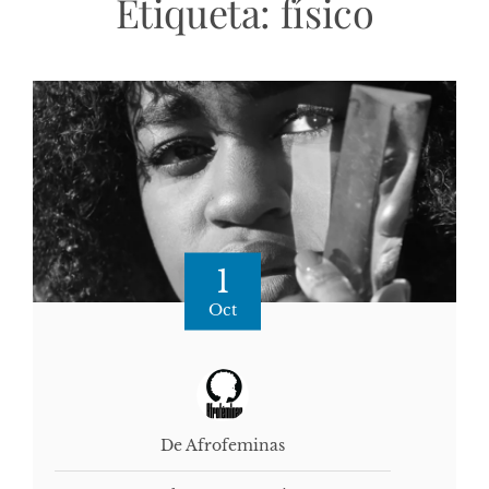
Etiqueta:
físico
1
Oct
De Afrofeminas