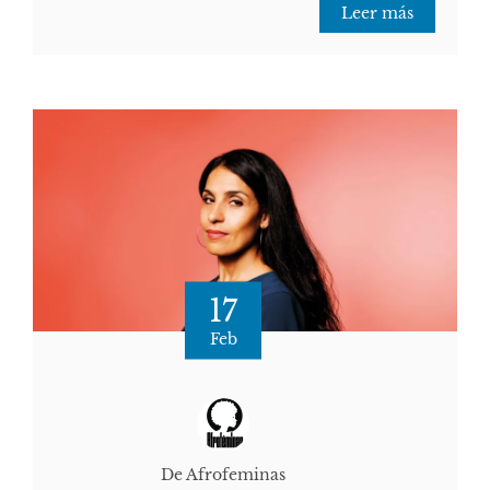
Leer más
17
Feb
De Afrofeminas