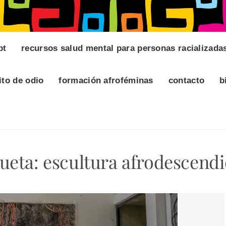
pt
recursos salud mental para personas racializada
ito de odio
formación afroféminas
contacto
b
queta:
escultura afrodescendi