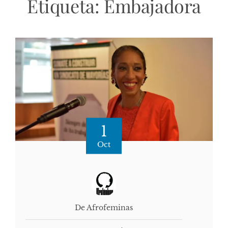
Etiqueta:
Embajadora
1
Oct
De Afrofeminas