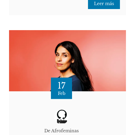
Leer más
17
Feb
De Afrofeminas