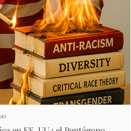
ADO
ica en EE. UU.: el Pentágono