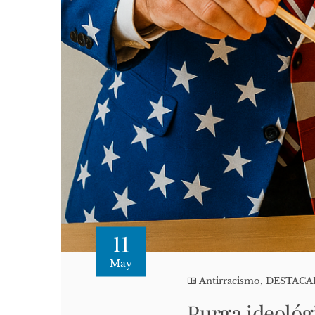
11
May
Antirracismo
,
DESTAC
Purga ideológ