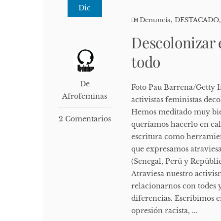
Dic
Denuncia
,
DESTACADO
Descolonizar 
todo
De
Foto Pau Barrena/Getty 
Afrofeminas
activistas feministas dec
Hemos meditado muy bien
2 Comentarios
queríamos hacerlo en cali
escritura como herramient
que expresamos atraviesa
(Senegal, Perú y Repúblic
Atraviesa nuestro activi
relacionarnos con todes y
diferencias. Escribimos e
opresión racista, ...