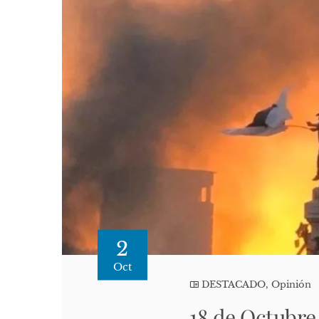
2
Oct
DESTACADO
,
Opinión
18 de Octubre 