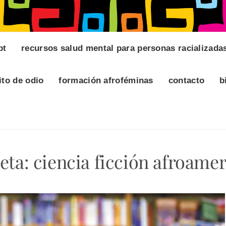
pt
recursos salud mental para personas racializada
ito de odio
formación afroféminas
contacto
b
eta:
ciencia ficción afroame