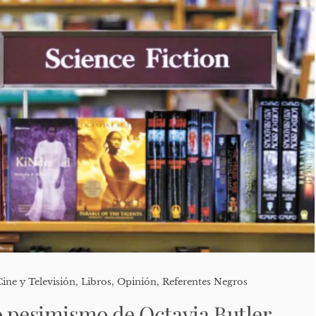
Cine y Televisión
,
Libros
,
Opinión
,
Referentes Negros
o pesimismo de Octavia Butler