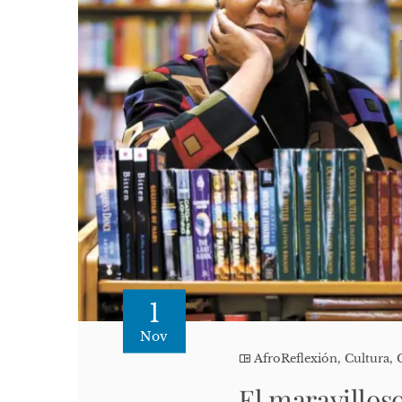
1
Nov
AfroReflexión
,
Cultura, 
El maravillos