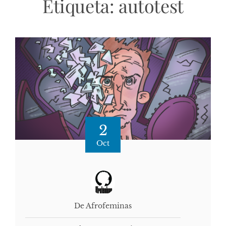
Etiqueta:
autotest
2
Oct
De Afrofeminas