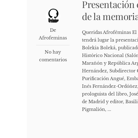
Presentación 
de la memoria
De
Queridas Afroféminas El p
Afrofeminas
tendrá lugar la presenta
Bolekia Boleká, publicad
No hay
Histórico Nacional (Saló
comentarios
Marañón y República Ar
Hernández, Subdirector G
Purificación Angué, Emba
Inés Fernández-Ordóñez, 
prologuista del libro, J
de Madrid y editor, Basil
Pigmalión, ...