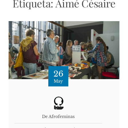
Etiqueta:
Aimé Césaire
26
May
De Afrofeminas