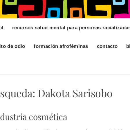
pt
recursos salud mental para personas racializada
ito de odio
formación afroféminas
contacto
b
úsqueda:
Dakota Sarisobo
ndustria cosmética