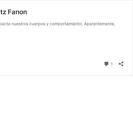
ntz Fanon
 impacta nuestros cuerpos y comportamiento. Aparentemente,
comentari
1