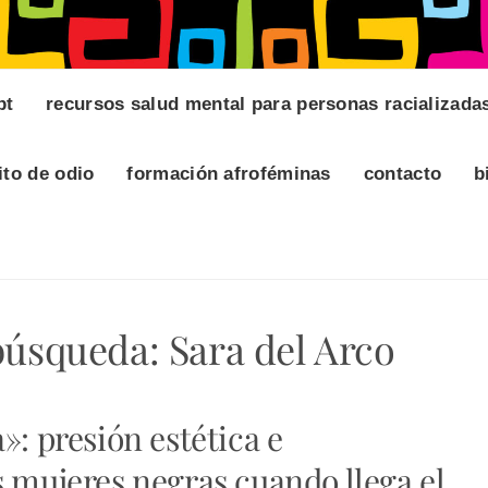
pt
recursos salud mental para personas racializada
ito de odio
formación afroféminas
contacto
b
 búsqueda:
Sara del Arco
»: presión estética e
s mujeres negras cuando llega el