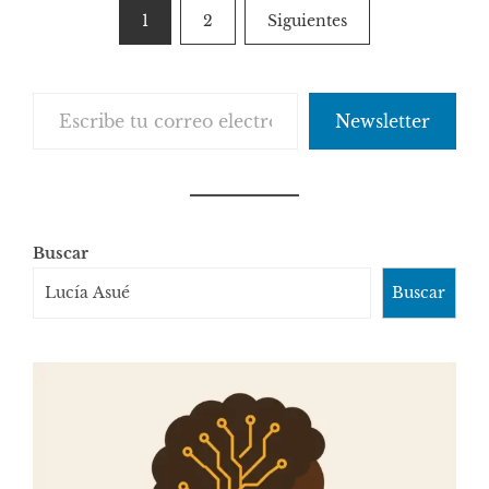
Paginación
1
2
Siguientes
de
entradas
Escribe tu correo electrónico…
Newsletter
Buscar
Buscar